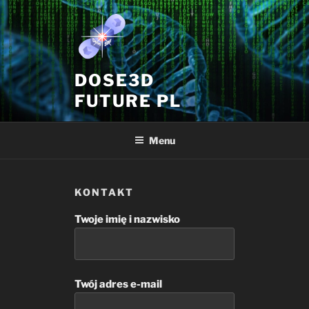
Przejdź
do
treści
DOSE3D
FUTURE PL
Menu
KONTAKT
Twoje imię i nazwisko
Twój adres e-mail