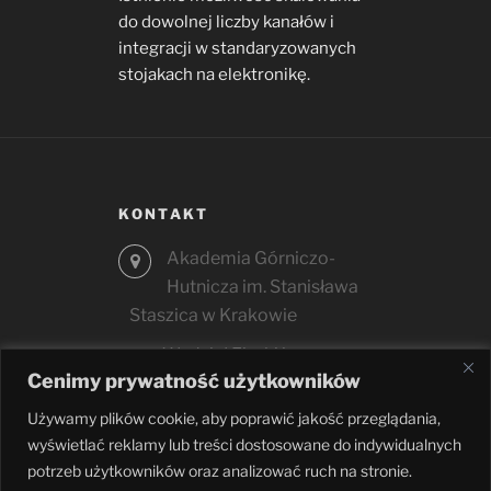
do dowolnej liczby kanałów i
integracji w standaryzowanych
stojakach na elektronikę.
KONTAKT
Akademia Górniczo-
Hutnicza im. Stanisława
Staszica w Krakowie
Wydział Fizyki i
Cenimy prywatność użytkowników
Informatyki Stosowanej
al. Mickiewicza 30
Używamy plików cookie, aby poprawić jakość przeglądania,
30-059 Kraków
wyświetlać reklamy lub treści dostosowane do indywidualnych
potrzeb użytkowników oraz analizować ruch na stronie.
+12 6174725