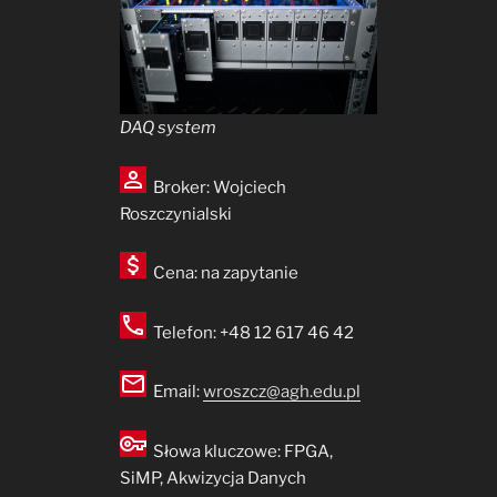
DAQ system
Broker: Wojciech
Roszczynialski
Cena: na zapytanie
Telefon: +48 12 617 46 42
Email:
wroszcz@agh.edu.pl
Słowa kluczowe: FPGA,
SiMP, Akwizycja Danych