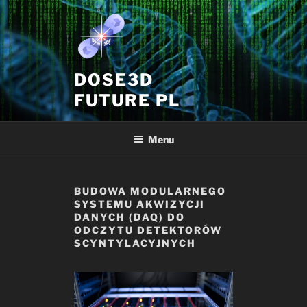
Przejdź
do
treści
DOSE3D
FUTURE PL
Menu
BUDOWA MODULARNEGO
SYSTEMU AKWIZYCJI
DANYCH (DAQ) DO
ODCZYTU DETEKTORÓW
SCYNTYLACYJNYCH